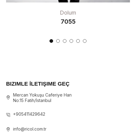
Dolum
7055
BIZIMLE İLETIŞIME GEÇ
Mercan Yokuşu Caferiye Han
No:15 Fatih/İstanbul
+905411429642
info@ricol.com.tr