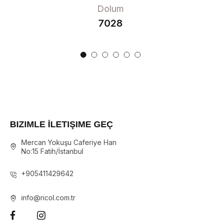
Dolum
7028
BIZIMLE İLETIŞIME GEÇ
Mercan Yokuşu Caferiye Han
No:15 Fatih/İstanbul
+905411429642
info@ricol.com.tr